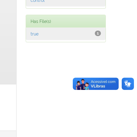
Has File(s)
true
1