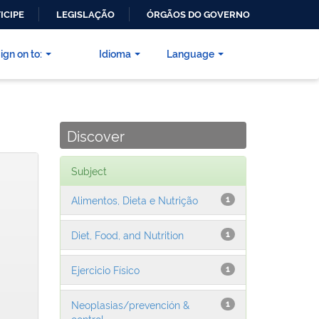
ICIPE
LEGISLAÇÃO
ÓRGÃOS DO GOVERNO
ign on to:
Idioma
Language
Discover
Subject
Alimentos, Dieta e Nutrição
1
Diet, Food, and Nutrition
1
Ejercicio Físico
1
Neoplasias/prevención &
1
control