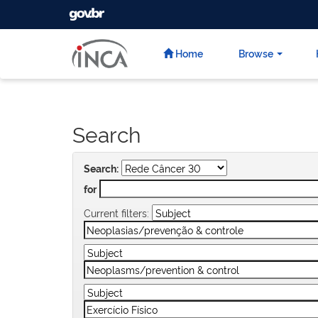
GOVBR
Skip
navigation
Home
Browse
Search
Search:
for
Current filters: