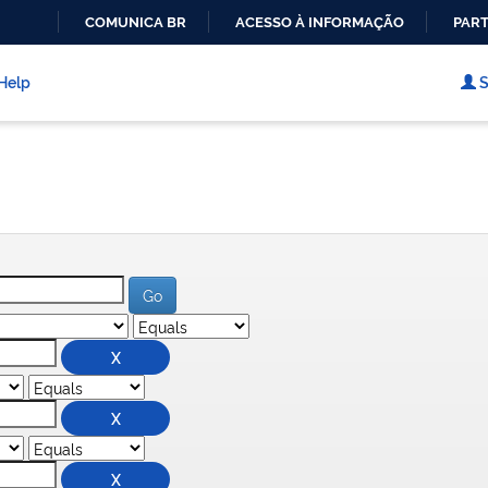
COMUNICA BR
ACESSO À INFORMAÇÃO
PART
IR
PARA
Help
S
O
CONTEÚDO