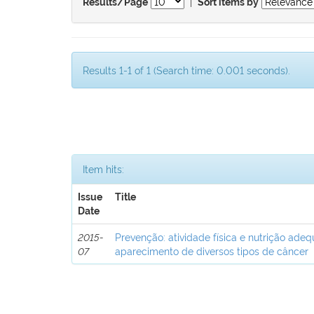
|
Results/Page
Sort items by
Results 1-1 of 1 (Search time: 0.001 seconds).
Item hits:
Issue
Title
Date
2015-
Prevenção: atividade física e nutrição ad
07
aparecimento de diversos tipos de câncer