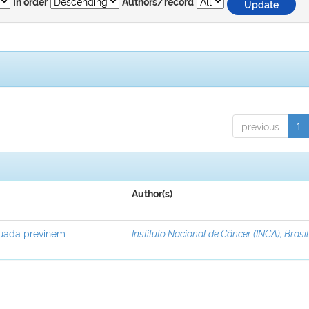
In order
Authors/record
previous
1
Author(s)
equada previnem
Instituto Nacional de Câncer (INCA), Brasi