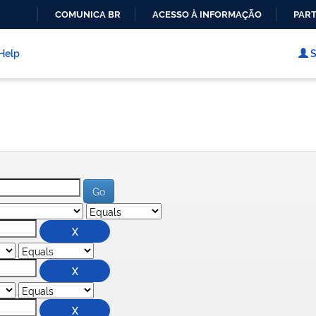
COMUNICA BR
ACESSO À INFORMAÇÃO
PART
IR
PARA
Help
S
O
CONTEÚDO