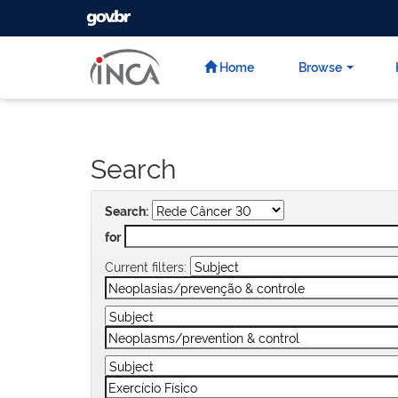
GOVBR
Skip
navigation
Home
Browse
Search
Search:
for
Current filters: