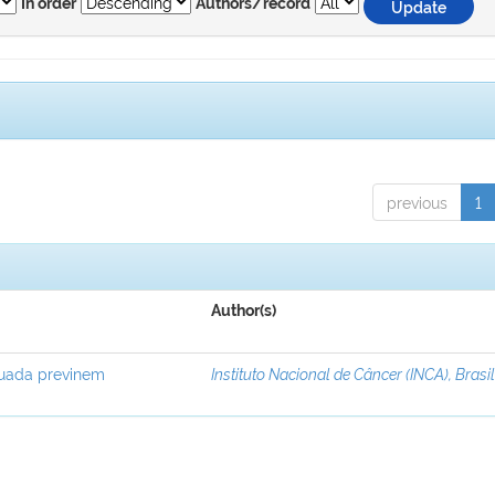
In order
Authors/record
previous
1
Author(s)
equada previnem
Instituto Nacional de Câncer (INCA), Brasi