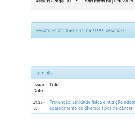
|
Results/Page
Sort items by
Results 1-1 of 1 (Search time: 0.001 seconds).
Item hits:
Issue
Title
Date
2015-
Prevenção: atividade física e nutrição ad
07
aparecimento de diversos tipos de câncer