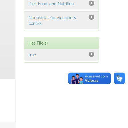
Diet, Food, and Nutrition
1
Neoplasias/prevención &
1
control
Has File(s)
true
1