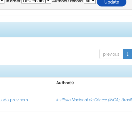
In order
Authors/record
previous
1
Author(s)
equada previnem
Instituto Nacional de Câncer (INCA), Brasi