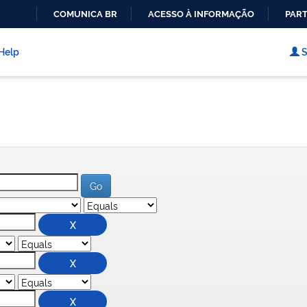
COMUNICA BR
ACESSO À INFORMAÇÃO
PART
IR
PARA
Help
S
O
CONTEÚDO