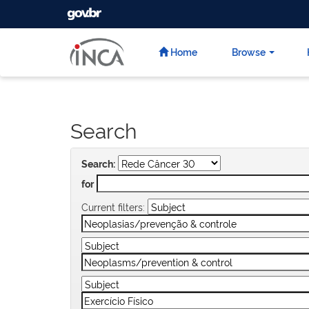
GOVBR
Skip
navigation
Home
Browse
Search
Search:
for
Current filters: