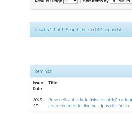
|
Results/Page
Sort items by
Results 1-1 of 1 (Search time: 0.001 seconds).
Item hits:
Issue
Title
Date
2015-
Prevenção: atividade física e nutrição ad
07
aparecimento de diversos tipos de câncer