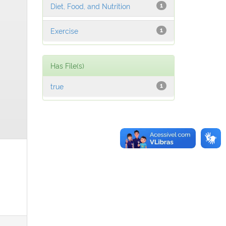
Diet, Food, and Nutrition
1
Exercise
1
Has File(s)
true
1