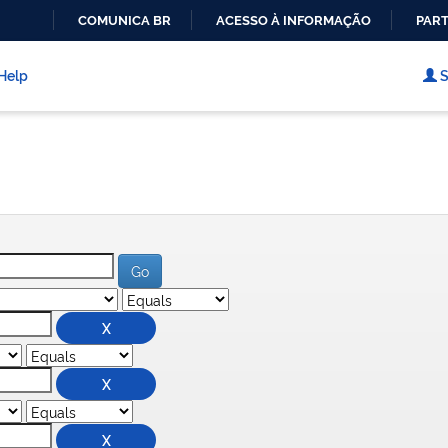
COMUNICA BR
ACESSO À INFORMAÇÃO
PART
IR
PARA
Help
S
O
CONTEÚDO