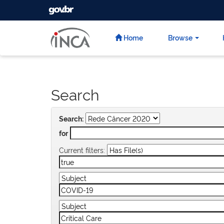
GOVBR
Skip
navigation
Home
Browse
Search
Search:
for
Current filters: