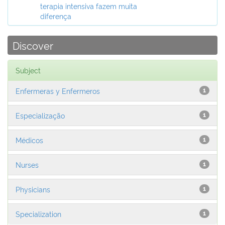
terapia intensiva fazem muita
diferença
Discover
Subject
Enfermeras y Enfermeros
1
Especialização
1
Médicos
1
Nurses
1
Physicians
1
Specialization
1