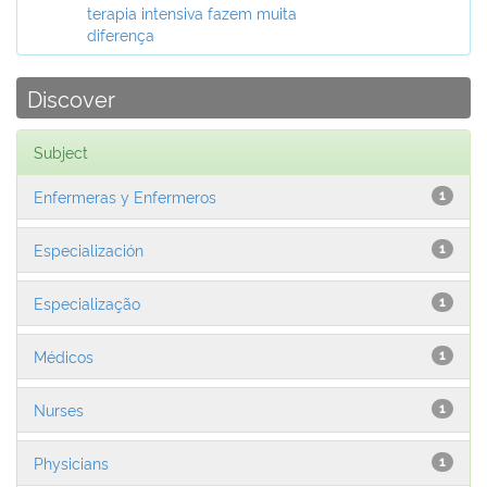
terapia intensiva fazem muita
diferença
Discover
Subject
Enfermeras y Enfermeros
1
Especialización
1
Especialização
1
Médicos
1
Nurses
1
Physicians
1