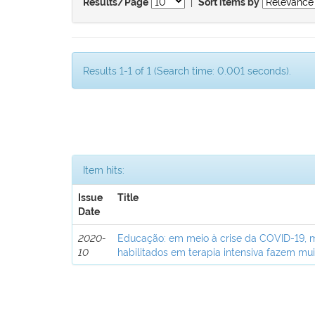
|
Results/Page
Sort items by
Results 1-1 of 1 (Search time: 0.001 seconds).
Item hits:
Issue
Title
Date
2020-
Educação: em meio à crise da COVID-19, 
10
habilitados em terapia intensiva fazem mui