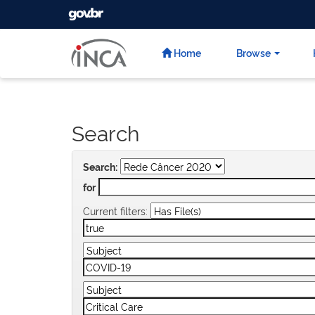
GOVBR
Skip
navigation
Home
Browse
Search
Search:
for
Current filters: