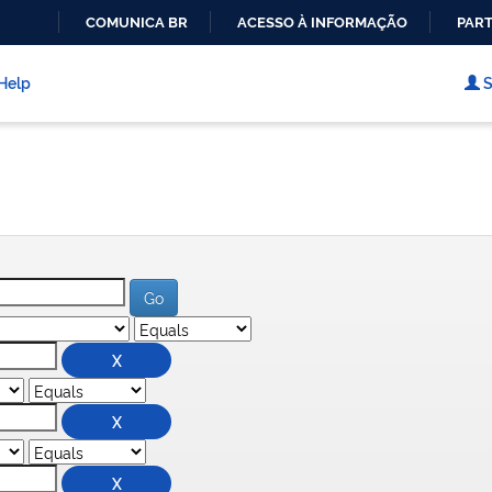
COMUNICA BR
ACESSO À INFORMAÇÃO
PART
IR
PARA
Help
S
O
CONTEÚDO