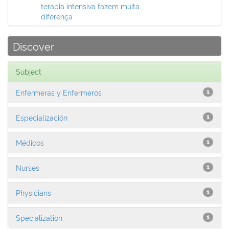
terapia intensiva fazem muita
diferença
Discover
Subject
Enfermeras y Enfermeros
1
Especialización
1
Médicos
1
Nurses
1
Physicians
1
Specialization
1