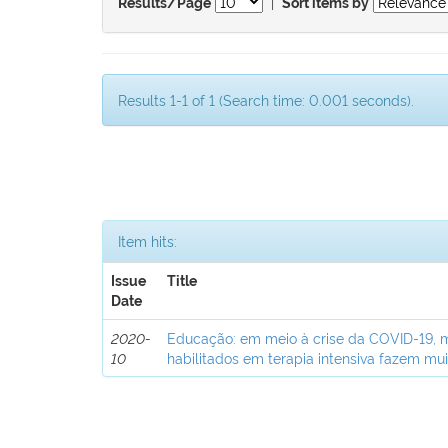
|
Results/Page
Sort items by
Results 1-1 of 1 (Search time: 0.001 seconds).
Item hits:
Issue
Title
Date
2020-
Educação: em meio à crise da COVID-19, 
10
habilitados em terapia intensiva fazem mui