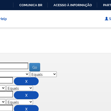
COMUNICA BR
ACESSO À INFORMAÇÃO
PART
IR
PARA
Help
S
O
CONTEÚDO