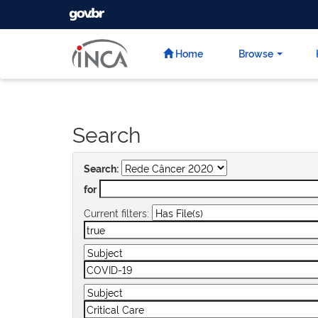
GOVBR
Skip
navigation
Home
Browse
Search
Search:
for
Current filters: