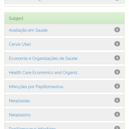
Subject
Avaliação em Saúde
1
Cervix Uteri
1
Economia e Organizações de Saúde
1
Health Care Economics and Organiz...
1
Infecções por Papillomavirus
1
Neoplasias
1
Neoplasms
1
Papillomavirus Infections
1