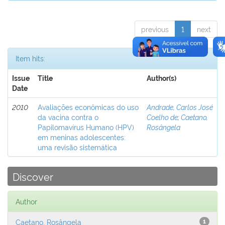
previous
1
next
Item hits:
Issue
Title
Author(s)
Date
2010
Avaliações econômicas do uso
Andrade, Carlos José
da vacina contra o
Coelho de
;
Caetano,
Papilomavírus Humano (HPV)
Rosângela
em meninas adolescentes:
uma revisão sistemática
Discover
Author
Caetano, Rosângela
1