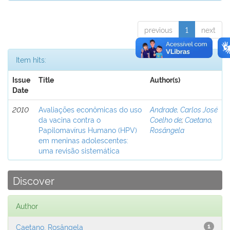
previous
1
next
Item hits:
Issue
Title
Author(s)
Date
2010
Avaliações econômicas do uso
Andrade, Carlos José
da vacina contra o
Coelho de
;
Caetano,
Papilomavírus Humano (HPV)
Rosângela
em meninas adolescentes:
uma revisão sistemática
Discover
Author
Caetano, Rosângela
1