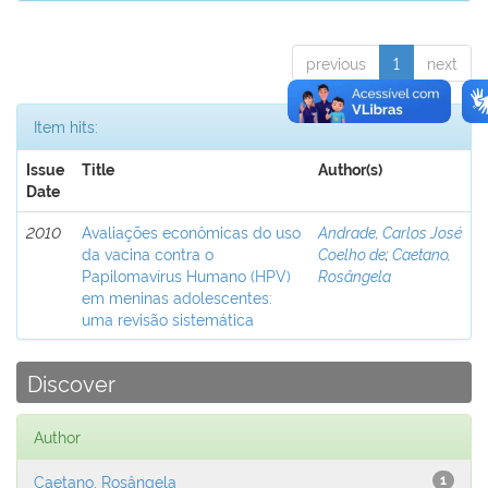
previous
1
next
Item hits:
Issue
Title
Author(s)
Date
2010
Avaliações econômicas do uso
Andrade, Carlos José
da vacina contra o
Coelho de
;
Caetano,
Papilomavírus Humano (HPV)
Rosângela
em meninas adolescentes:
uma revisão sistemática
Discover
Author
Caetano, Rosângela
1