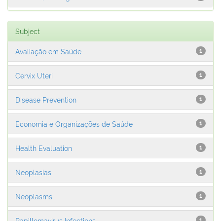
Subject
Avaliação em Saúde
1
Cervix Uteri
1
Disease Prevention
1
Economia e Organizações de Saúde
1
Health Evaluation
1
Neoplasias
1
Neoplasms
1
Papillomavirus Infections
1