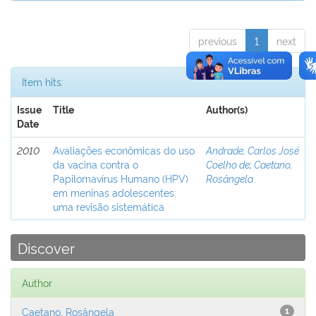
previous
1
next
Item hits:
Issue
Title
Author(s)
Date
2010
Avaliações econômicas do uso
Andrade, Carlos José
da vacina contra o
Coelho de
;
Caetano,
Papilomavírus Humano (HPV)
Rosângela
em meninas adolescentes:
uma revisão sistemática
Discover
Author
Caetano, Rosângela
1