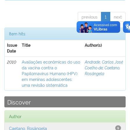
previous
1
next
Item hits:
Issue
Title
Author(s)
Date
2010
Avaliações econômicas do uso
Andrade, Carlos José
da vacina contra o
Coelho de
;
Caetano,
Papilomavírus Humano (HPV)
Rosângela
em meninas adolescentes:
uma revisão sistemática
Discover
Author
Caetano, Rosângela
1