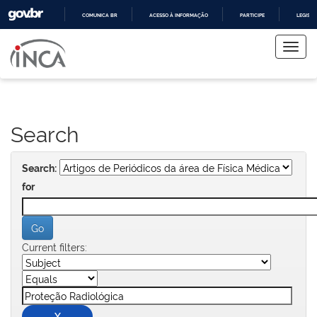
COMUNICA BR
ACESSO À INFORMAÇÃO
PARTICIPE
LEGISL
Skip
IR
PARA
navigation
O
CONTEÚDO
Search
Search:
for
Current filters: