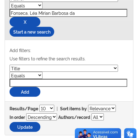
Start a new search
Add filters:
Use filters to refine the search results.
|
Results/Page
Sort items by
In order
Authors/record