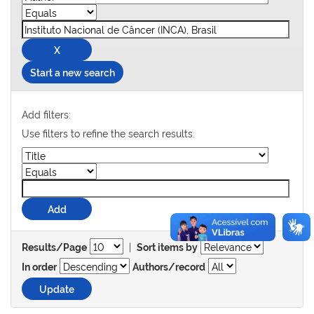
Start a new search
Add filters:
Use filters to refine the search results.
|
Results/Page
Sort items by
In order
Authors/record