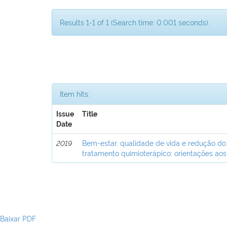
Results 1-1 of 1 (Search time: 0.001 seconds).
Item hits:
Issue
Title
Date
2019
Bem-estar, qualidade de vida e redução do
tratamento quimioterápico: orientações aos
Baixar PDF