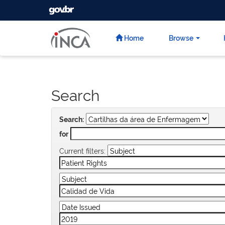
GOVBR
Skip
navigation
Home
Browse
Search
Search:
for
Current filters: