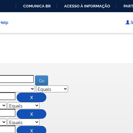
COMUNICA BR
ACESSO À INFORMAÇÃO
PART
IR
PARA
Help
S
O
CONTEÚDO