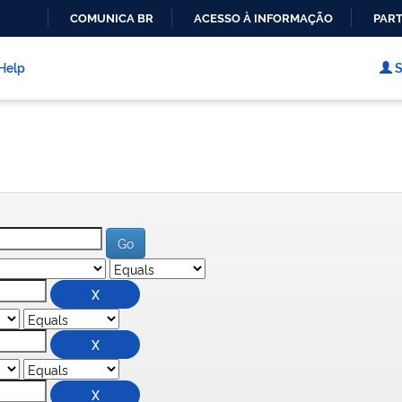
COMUNICA BR
ACESSO À INFORMAÇÃO
PART
IR
PARA
Help
S
O
CONTEÚDO