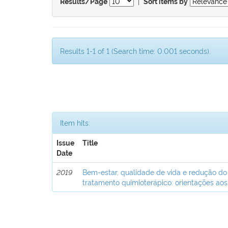
|
Results/Page
Sort items by
Results 1-1 of 1 (Search time: 0.001 seconds).
Item hits:
Issue
Title
Date
2019
Bem-estar, qualidade de vida e redução do
tratamento quimioterápico: orientações aos