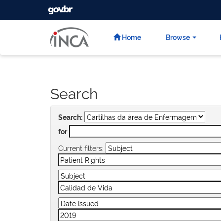
GOVBR
Skip
navigation
Home
Browse
Search
Search:
for
Current filters: