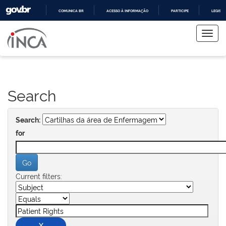
COMUNICA BR
ACESSO À INFORMAÇÃO
PARTICIPE
LEGISL
Skip
IR
PARA
navigation
O
CONTEÚDO
Search
Search:
for
Current filters: