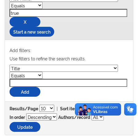
Start a new search
Add filters:
Use filters to refine the search results.
|
Results/Page
Sort items by
In order
Authors/record