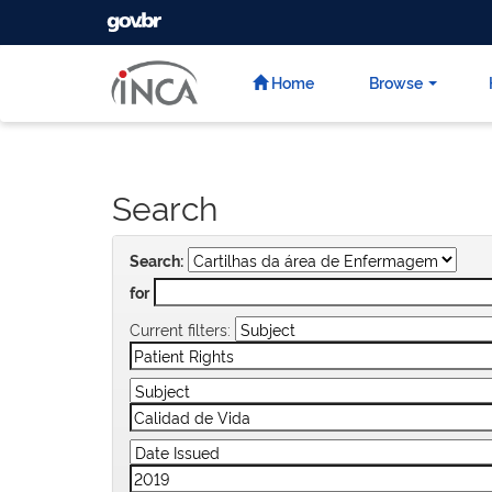
GOVBR
Skip
navigation
Home
Browse
Search
Search:
for
Current filters: