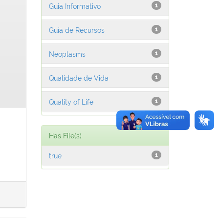
Guia Informativo
1
Guía de Recursos
1
Neoplasms
1
Qualidade de Vida
1
Quality of Life
1
Has File(s)
true
1