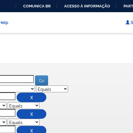
COMUNICA BR
ACESSO À INFORMAÇÃO
PART
IR
PARA
Help
S
O
CONTEÚDO