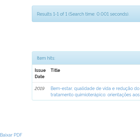
Results 1-1 of 1 (Search time: 0.001 seconds).
Item hits:
Issue
Title
Date
2019
Bem-estar, qualidade de vida e redução do
tratamento quimioterápico: orientações aos
Baixar PDF