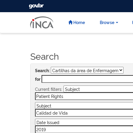
GOVBR
Skip
navigation
Home
Browse
Search
Search:
for
Current filters: