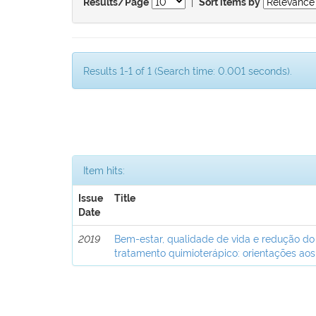
|
Results/Page
Sort items by
Results 1-1 of 1 (Search time: 0.001 seconds).
Item hits:
Issue
Title
Date
2019
Bem-estar, qualidade de vida e redução do
tratamento quimioterápico: orientações aos