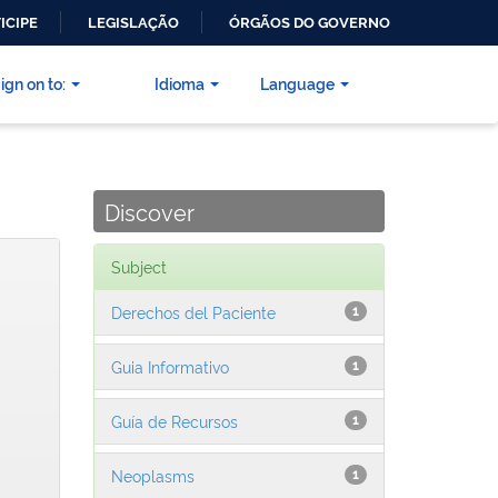
ICIPE
LEGISLAÇÃO
ÓRGÃOS DO GOVERNO
ign on to:
Idioma
Language
Discover
Subject
Derechos del Paciente
1
Guia Informativo
1
Guía de Recursos
1
Neoplasms
1