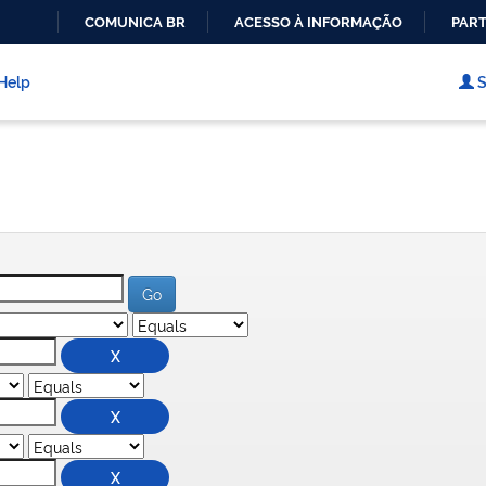
COMUNICA BR
ACESSO À INFORMAÇÃO
PART
IR
PARA
Help
S
O
CONTEÚDO