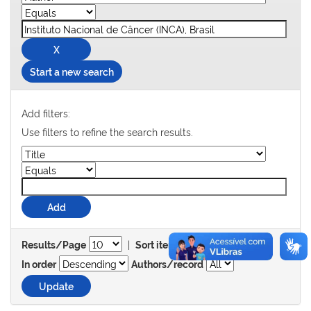
Start a new search
Add filters:
Use filters to refine the search results.
|
Results/Page
Sort items by
In order
Authors/record