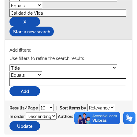
Start a new search
Add filters:
Use filters to refine the search results.
|
Results/Page
Sort items by
In order
Authors/record