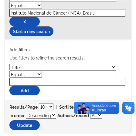
Start a new search
Add filters:
Use filters to refine the search results.
|
Results/Page
Sort items by
In order
Authors/record