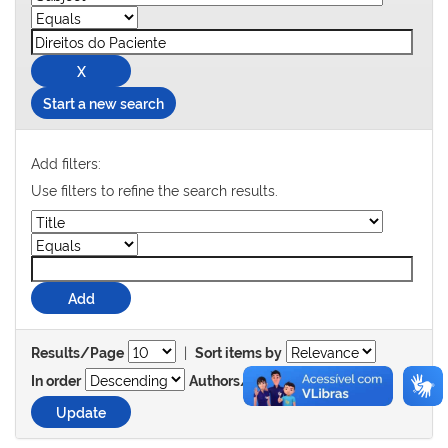
Start a new search
Add filters:
Use filters to refine the search results.
|
Results/Page
Sort items by
In order
Authors/record