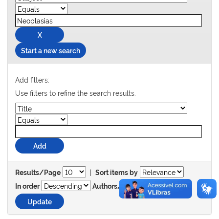
Start a new search
Add filters:
Use filters to refine the search results.
|
Results/Page
Sort items by
In order
Authors/record