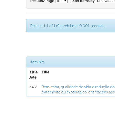
|
Results/Page
Sort items by
Results 1-1 of 1 (Search time: 0.001 seconds).
Item hits:
Issue
Title
Date
2019
Bem-estar, qualidade de vida e redução do
tratamento quimioterápico: orientações aos