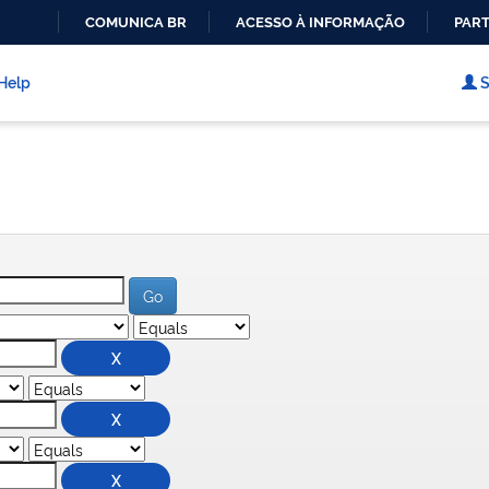
COMUNICA BR
ACESSO À INFORMAÇÃO
PART
IR
PARA
Help
S
O
CONTEÚDO