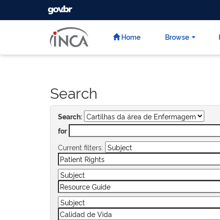
GOVBR
Skip
navigation
Home
Browse
Search
Search:
for
Current filters: