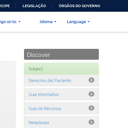
ICIPE
LEGISLAÇÃO
ÓRGÃOS DO GOVERNO
ign on to:
Idioma
Language
Discover
Subject
Derechos del Paciente
1
Guia Informativo
1
Guía de Recursos
1
Neoplasias
1