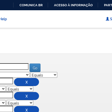
COMUNICA BR
ACESSO À INFORMAÇÃO
PART
IR
PARA
Help
S
O
CONTEÚDO