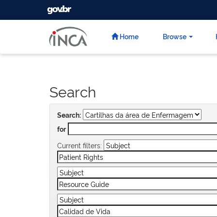
GOVBR
Skip
navigation
Home
Browse
Search
Search:
for
Current filters: