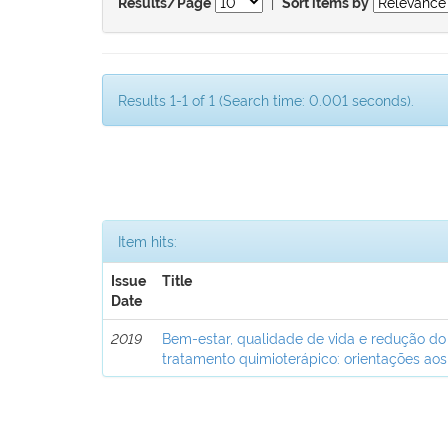
|
Results/Page
Sort items by
Results 1-1 of 1 (Search time: 0.001 seconds).
Item hits:
Issue
Title
Date
2019
Bem-estar, qualidade de vida e redução do
tratamento quimioterápico: orientações aos