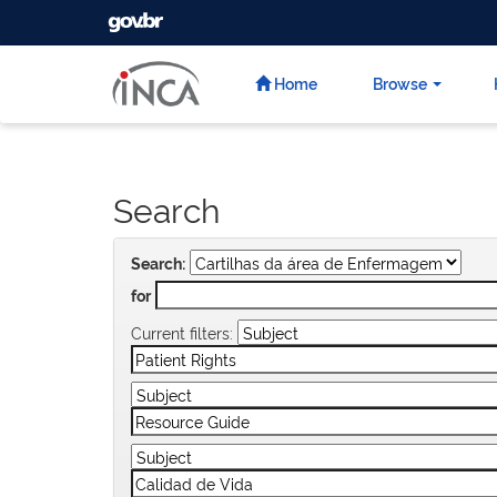
GOVBR
Skip
navigation
Home
Browse
Search
Search:
for
Current filters: