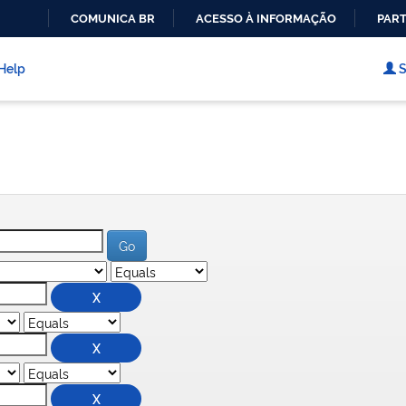
COMUNICA BR
ACESSO À INFORMAÇÃO
PART
IR
PARA
Help
S
O
CONTEÚDO