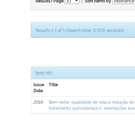
|
Results/Page
Sort items by
Results 1-1 of 1 (Search time: 0.001 seconds).
Item hits:
Issue
Title
Date
2019
Bem-estar, qualidade de vida e redução do
tratamento quimioterápico: orientações aos