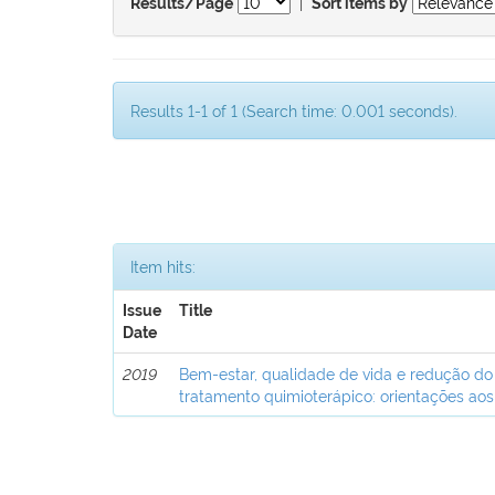
|
Results/Page
Sort items by
Results 1-1 of 1 (Search time: 0.001 seconds).
Item hits:
Issue
Title
Date
2019
Bem-estar, qualidade de vida e redução do
tratamento quimioterápico: orientações aos