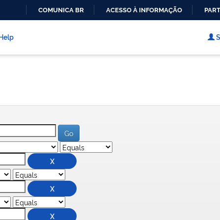
COMUNICA BR
ACESSO À INFORMAÇÃO
PART
IR
PARA
Help
S
O
CONTEÚDO