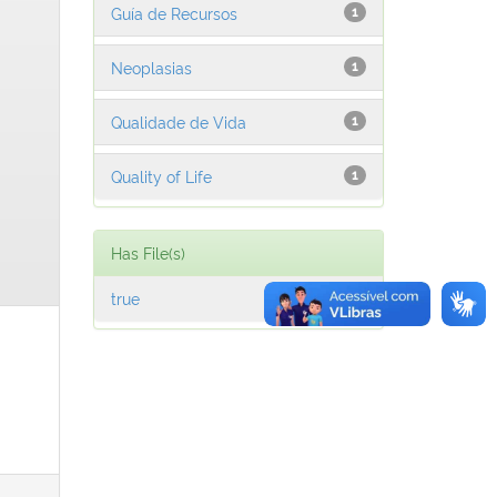
Guía de Recursos
1
Neoplasias
1
Qualidade de Vida
1
Quality of Life
1
Has File(s)
true
1