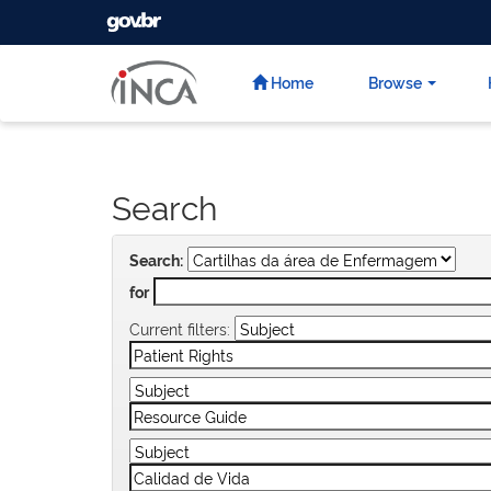
GOVBR
Skip
navigation
Home
Browse
Search
Search:
for
Current filters: