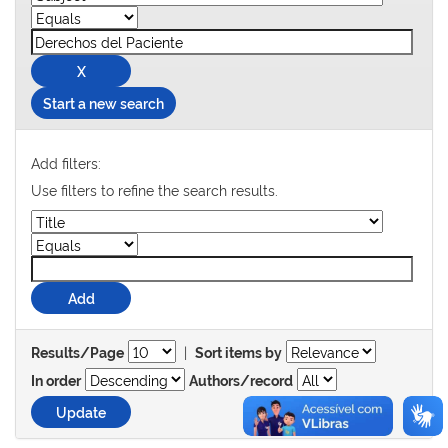
Start a new search
Add filters:
Use filters to refine the search results.
|
Results/Page
Sort items by
In order
Authors/record