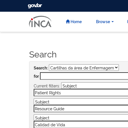
GOVBR
Skip
navigation
Home
Browse
Search
Search:
for
Current filters: