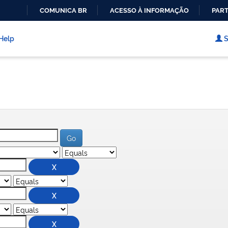
COMUNICA BR
ACESSO À INFORMAÇÃO
PART
IR
PARA
Help
S
O
CONTEÚDO