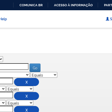
COMUNICA BR
ACESSO À INFORMAÇÃO
PART
IR
PARA
Help
S
O
CONTEÚDO