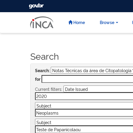
GOVBR
Skip
navigation
Home
Browse
Search
Search:
for
Current filters: