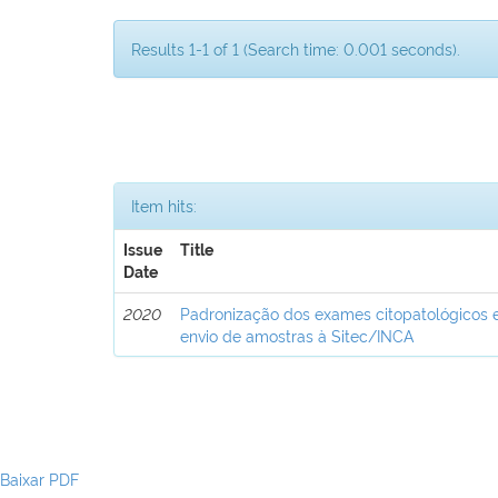
Results 1-1 of 1 (Search time: 0.001 seconds).
Item hits:
Issue
Title
Date
2020
Padronização dos exames citopatológicos e
envio de amostras à Sitec/INCA
Baixar PDF