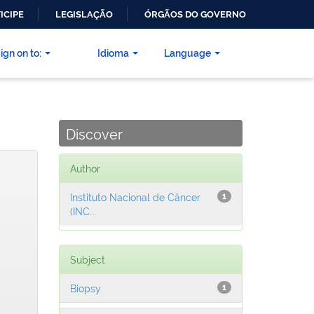
ICIPE
LEGISLAÇÃO
ÓRGÃOS DO GOVERNO
ign on to:
Idioma
Language
Discover
Author
Instituto Nacional de Câncer
1
(INC...
Subject
Biopsy
1