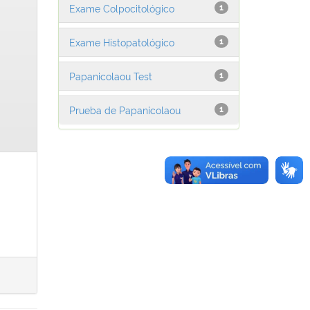
Exame Colpocitológico
1
Exame Histopatológico
1
Papanicolaou Test
1
Prueba de Papanicolaou
1