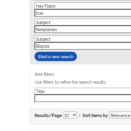
Start a new search
Add filters:
Use filters to refine the search results.
|
Results/Page
Sort items by