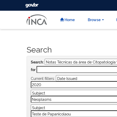
GOVBR
Skip
navigation
Home
Browse
Search
Search:
for
Current filters: