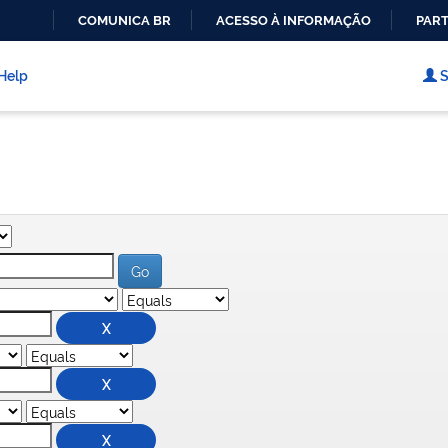
COMUNICA BR
ACESSO À INFORMAÇÃO
PART
IR
PARA
Help
S
O
CONTEÚDO