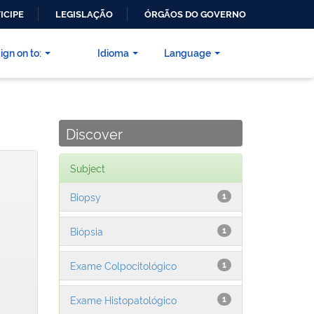
ICIPE
LEGISLAÇÃO
ÓRGÃOS DO GOVERNO
ign on to:
Idioma
Language
Discover
Subject
Biopsy
1
Biópsia
1
Exame Colpocitológico
1
Exame Histopatológico
1