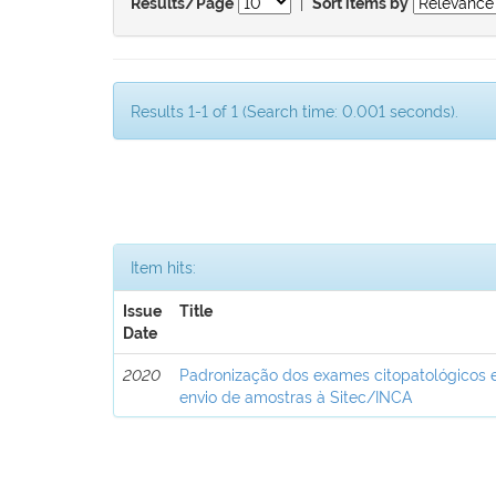
|
Results/Page
Sort items by
Results 1-1 of 1 (Search time: 0.001 seconds).
Item hits:
Issue
Title
Date
2020
Padronização dos exames citopatológicos e
envio de amostras à Sitec/INCA