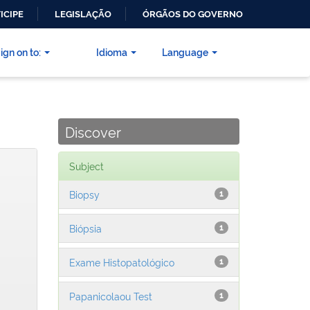
ICIPE
LEGISLAÇÃO
ÓRGÃOS DO GOVERNO
ign on to:
Idioma
Language
Discover
Subject
Biopsy
1
Biópsia
1
Exame Histopatológico
1
Papanicolaou Test
1