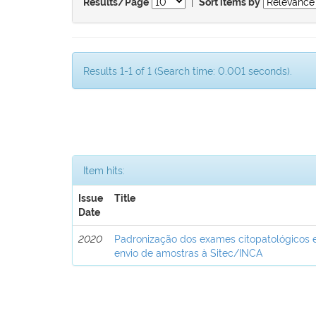
|
Results/Page
Sort items by
Results 1-1 of 1 (Search time: 0.001 seconds).
Item hits:
Issue
Title
Date
2020
Padronização dos exames citopatológicos e
envio de amostras à Sitec/INCA