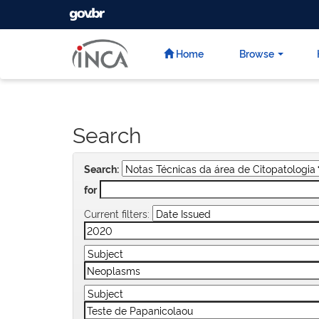
GOVBR
Skip
navigation
Home
Browse
Search
Search:
for
Current filters: