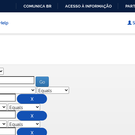
COMUNICA BR
ACESSO À INFORMAÇÃO
PART
IR
PARA
Help
S
O
CONTEÚDO