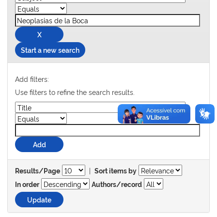
Start a new search
Add filters:
Use filters to refine the search results.
|
Results/Page
Sort items by
In order
Authors/record