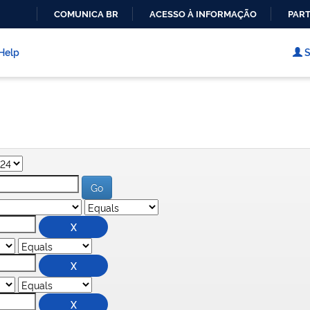
COMUNICA BR
ACESSO À INFORMAÇÃO
PART
IR
PARA
Help
S
O
CONTEÚDO