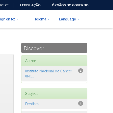
ICIPE
LEGISLAÇÃO
ÓRGÃOS DO GOVERNO
ign on to:
Idioma
Language
Discover
Author
Instituto Nacional de Câncer
1
(INC...
Subject
Dentists
1