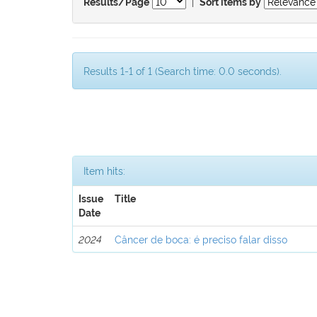
|
Results/Page
Sort items by
Results 1-1 of 1 (Search time: 0.0 seconds).
Item hits:
Issue
Title
Date
2024
Câncer de boca: é preciso falar disso