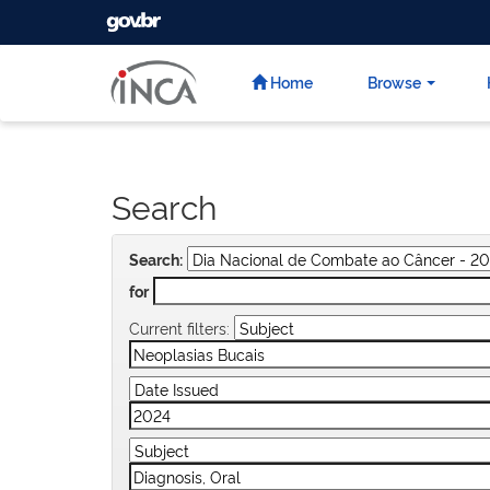
GOVBR
Skip
navigation
Home
Browse
Search
Search:
for
Current filters: