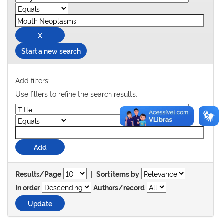
Start a new search
Add filters:
Use filters to refine the search results.
|
Results/Page
Sort items by
In order
Authors/record