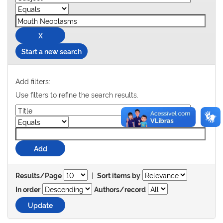
Start a new search
Add filters:
Use filters to refine the search results.
|
Results/Page
Sort items by
In order
Authors/record