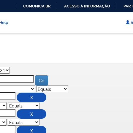
COMUNICA BR
ACESSO À INFORMAÇÃO
PART
IR
PARA
Help
S
O
CONTEÚDO