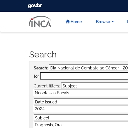
GOVBR
Skip
navigation
Home
Browse
Search
Search:
for
Current filters: