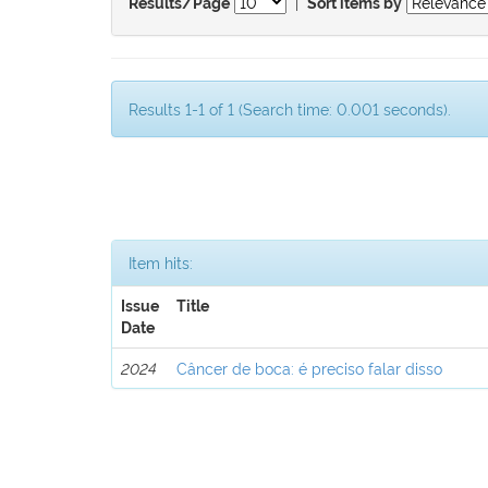
|
Results/Page
Sort items by
Results 1-1 of 1 (Search time: 0.001 seconds).
Item hits:
Issue
Title
Date
2024
Câncer de boca: é preciso falar disso