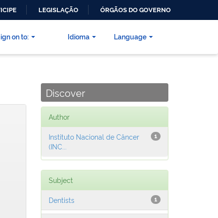
ICIPE
LEGISLAÇÃO
ÓRGÃOS DO GOVERNO
ign on to:
Idioma
Language
Discover
Author
Instituto Nacional de Câncer
1
(INC...
Subject
Dentists
1