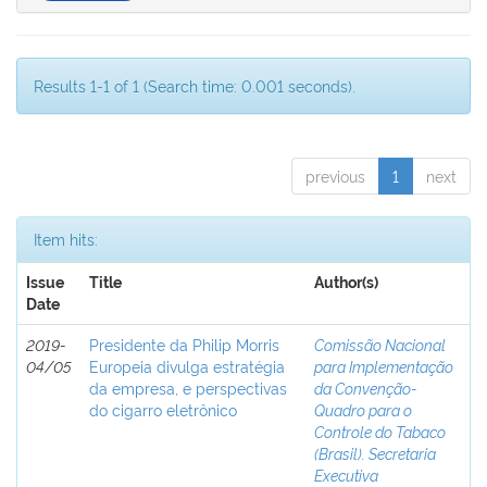
Results 1-1 of 1 (Search time: 0.001 seconds).
previous
1
next
Item hits:
Issue
Title
Author(s)
Date
2019-
Presidente da Philip Morris
Comissão Nacional
04/05
Europeia divulga estratégia
para Implementação
da empresa, e perspectivas
da Convenção-
do cigarro eletrônico
Quadro para o
Controle do Tabaco
(Brasil). Secretaria
Executiva