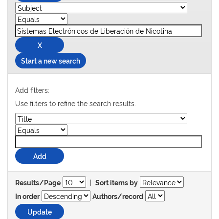
Start a new search
Add filters:
Use filters to refine the search results.
|
Results/Page
Sort items by
In order
Authors/record