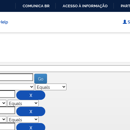
COMUNICA BR
ACESSO À INFORMAÇÃO
PART
IR
PARA
Help
S
O
CONTEÚDO