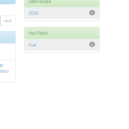
Date issued
2019
1
next
Has File(s)
true
1
da
abaco