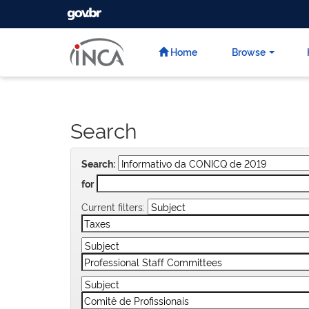
GOVBR
Skip
navigation
Home
Browse
Search
Search:
for
Current filters: