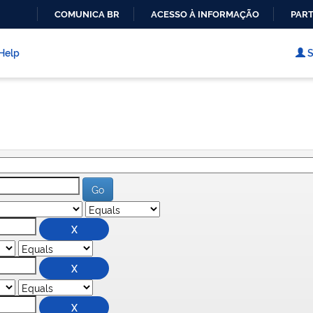
COMUNICA BR
ACESSO À INFORMAÇÃO
PART
IR
PARA
Help
S
O
CONTEÚDO