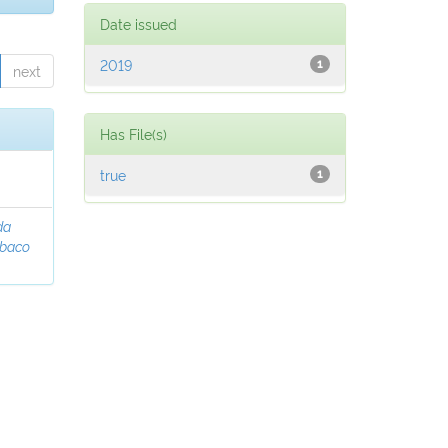
Date issued
2019
1
next
Has File(s)
true
1
da
abaco