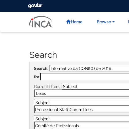
GOVBR
Skip
navigation
Home
Browse
Search
Search:
for
Current filters: