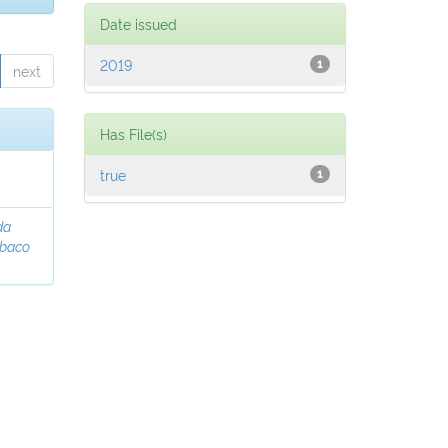
Date issued
2019
1
next
Has File(s)
true
1
da
abaco