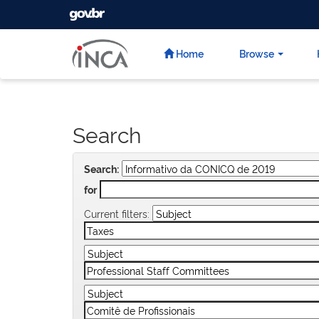
GOVBR
Skip
navigation
Home
Browse
Search
Search:
for
Current filters: