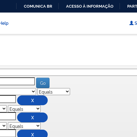
COMUNICA BR
ACESSO À INFORMAÇÃO
PART
IR
PARA
Help
S
O
CONTEÚDO