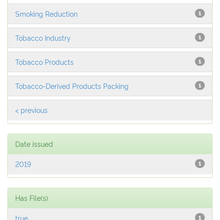
Smoking Reduction
1
Tobacco Industry
1
Tobacco Products
1
Tobacco-Derived Products Packing
1
< previous
Date issued
2019
1
Has File(s)
true
1