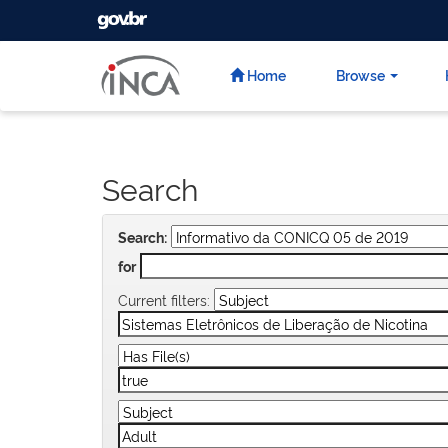
GOVBR
Skip
navigation
Home
Browse
Search
Search:
for
Current filters: