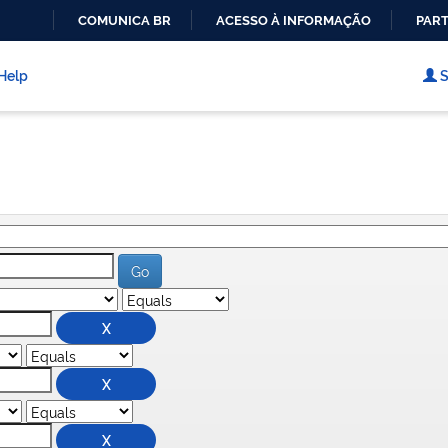
COMUNICA BR
ACESSO À INFORMAÇÃO
PART
IR
PARA
Help
S
O
CONTEÚDO