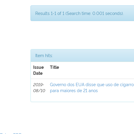
Results 1-1 of 1 (Search time: 0.001 seconds).
Item hits:
Issue
Title
Date
2019-
Governo dos EUA disse que uso de cigarro e
08/10
para maiores de 21 anos