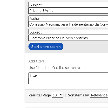
Start a new search
Add filters:
Use filters to refine the search results.
|
Results/Page
Sort items by