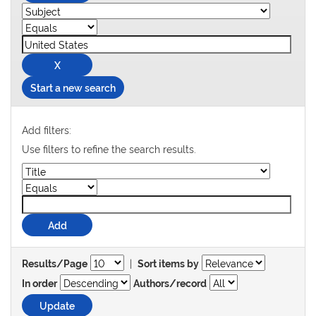
Start a new search
Add filters:
Use filters to refine the search results.
|
Results/Page
Sort items by
In order
Authors/record