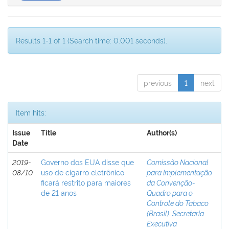
Results 1-1 of 1 (Search time: 0.001 seconds).
previous
1
next
Item hits:
Issue
Title
Author(s)
Date
2019-
Governo dos EUA disse que
Comissão Nacional
08/10
uso de cigarro eletrônico
para Implementação
ficará restrito para maiores
da Convenção-
de 21 anos
Quadro para o
Controle do Tabaco
(Brasil). Secretaria
Executiva