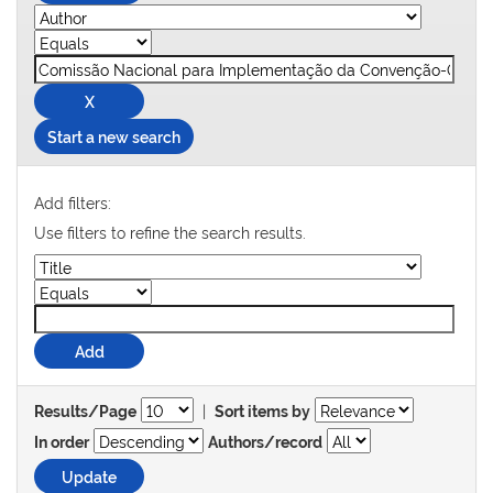
Start a new search
Add filters:
Use filters to refine the search results.
|
Results/Page
Sort items by
In order
Authors/record