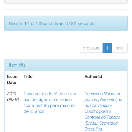
Results 1-1 of 1 (Search time: 0.001 seconds).
previous
1
next
Item hits:
Issue
Title
Author(s)
Date
2019-
Governo dos EUA disse que
Comissão Nacional
08/10
uso de cigarro eletrônico
para Implementação
ficará restrito para maiores
da Convenção-
de 21 anos
Quadro para o
Controle do Tabaco
(Brasil). Secretaria
Executiva